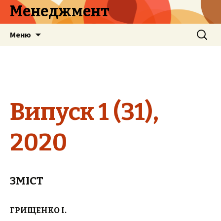
Менеджмент
Перейти
Найти:
Меню
к
содержимому
Випуск
1
(3
1
),
20
20
ЗМІСТ
ГРИЩЕНКО І.