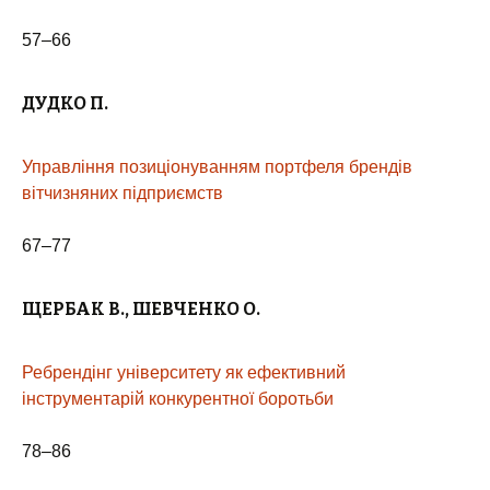
57–66
ДУДКО
П.
Управління позиціонуванням портфеля брендів
вітчизняних підприємств
67–77
ЩЕРБАК В., ШЕВЧЕНКО О.
Ребрендінг університету як ефективний
інструментарій конкурентної боротьби
78–86