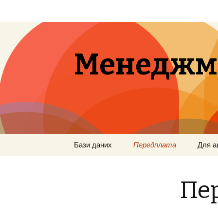
Менеджм
Перейти
Бази даних
Передплата
Для а
к
содержимому
Пе