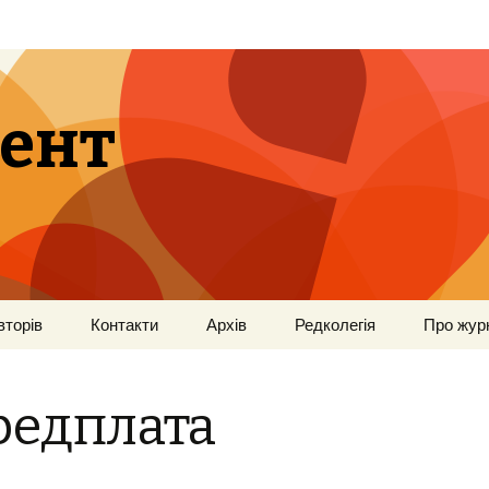
ент
вторів
Контакти
Архів
Редколегія
Про жур
редплата