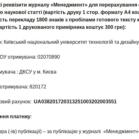
кі реквізити журналу «Менеджмент» для перерахування 
ю наукової статті
(вартість друку 1 стор. формату А4 ко
ість перекладу 1800 знаків з пробілами готового тексту
вартість
1
друкованого примірника коштує 300 грн
):
: Київський національний університет технологій та дизайну
ОУ отримувача: 02070890
мувача : ДКСУ у м. Києва
 отримувача: 820172
овий рахунок:
UA038201720313251003202003551
ння платежу
:
тора (-ів) публікації) – за публікацію у журналі «Менеджмент»