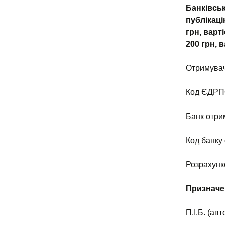
Банківсь
публікаці
грн, варт
200 грн, 
Отримувач
Код ЄДРП
Банк отри
Код банку
Розрахунк
Призначе
П.І.Б. (ав