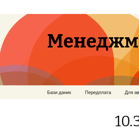
Менеджм
Перейти
Бази даних
Передплата
Для ав
к
содержимому
10.