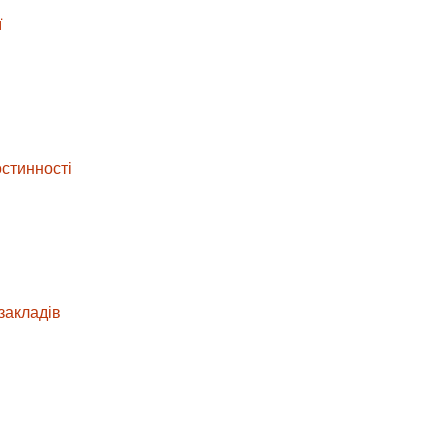
ї
остинності
закладів