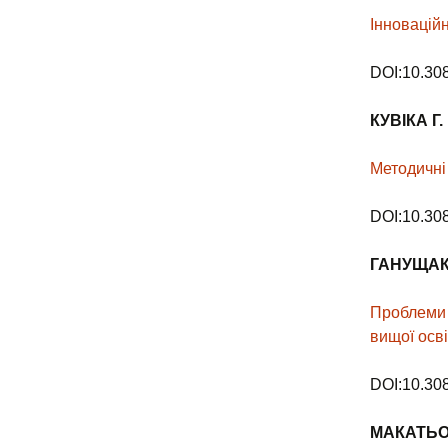
Інновацій
DOI:10.30
КУВІКА
Г.
Методичні
DOI:10.30
ГАНУЩАК
Проблеми 
вищої осві
DOI:10.30
МАКАТЬО