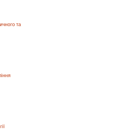
ичного та
ління
ії