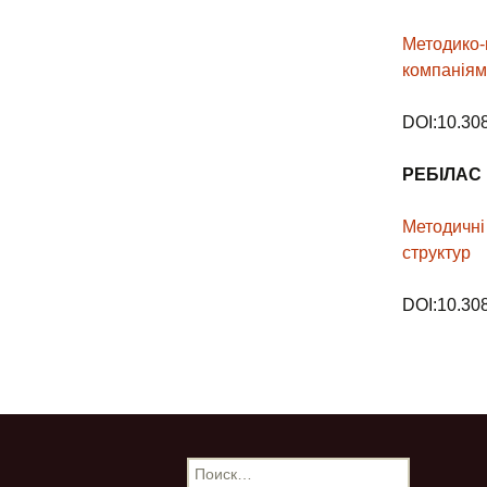
Методико-
компанія
DOI:10.30
РЕБІЛАС
Методичні
структур
DOI:10.30
Н