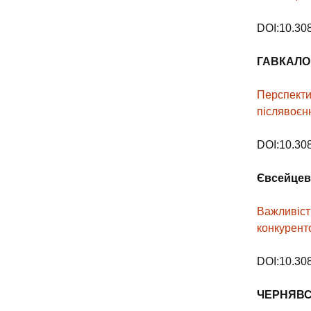
DOI:10.30
ГАВКАЛО
Перспекти
післявоєн
DOI:10.30
Євсейцев
Важливіст
конкурент
DOI:10.30
ЧЕРНЯВ