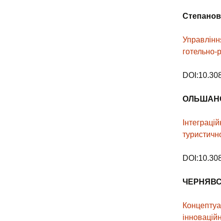
Степано
Управлінн
готельно-
DOI:10.30
ОЛЬШАН
Інтеграцій
туристичн
DOI:10.30
ЧЕРНЯВСЬ
Концептуа
інновацій