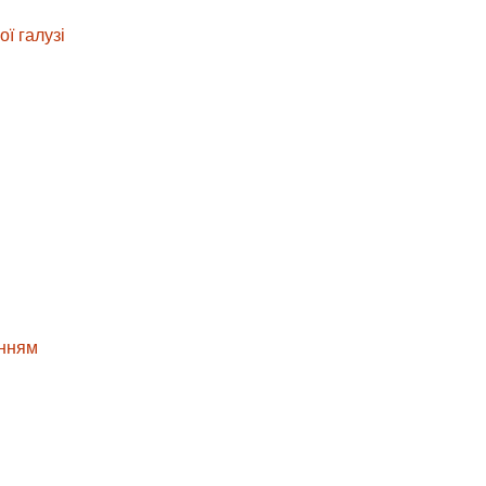
ї галузі
анням