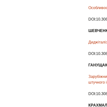
Особливос
DOI:10.30
ШЕВЧЕН
Диджіталі
DOI:10.30
ГАНУЩАК
Зарубіжни
штучного 
DOI:10.30
КРАХМА