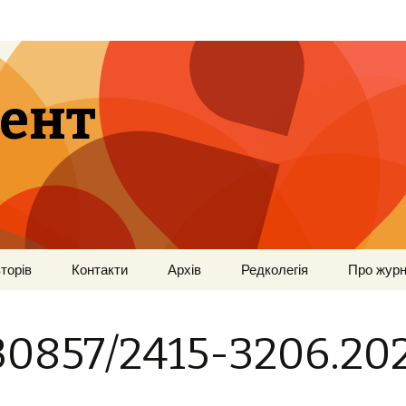
ент
торів
Контакти
Архів
Редколегія
Про жур
30857/2415-3206.20