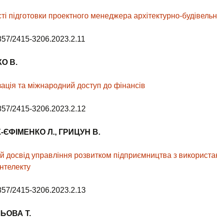
ті підготовки проектного менеджера архітектурно-будівельно
857/2415-3206.2023.2.11
КО
В.
зація та міжнародний доступ до фінансів
857/2415-3206.2023.2.12
-ЄФІМЕНКО Л.
, ГРИЦУН В.
й досвід управління розвитком підприємництва з використ
інтелекту
857/2415-3206.2023.2.13
ЛЬОВА
Т.