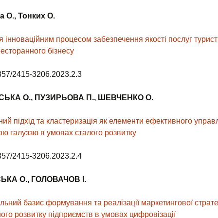
ва
О., Тонких О.
я інноваційним процесом забезпечення якості послуг турист
ресторанного бізнесу
857/2415-3206.2023.2.3
СЬКА
О.
, ПУЗИРЬОВА
П.
, ШЕВЧЕНКО О
.
ний підхід та кластеризація як елементи ефективного управ
ою галуззю в умовах сталого розвитку
857/2415-3206.2023.2.4
КА О., ГОЛОВАЧОВ І.
льний базис формування та реалізації маркетингової стратег
ного розвитку підприємств в умовах цифровізації