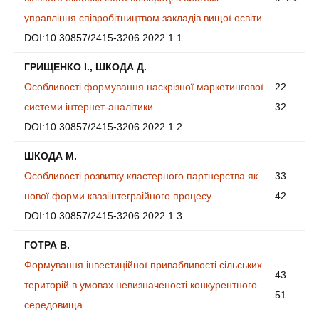
управління співробітництвом закладів вищої освіти
DOI:10.30857/2415-3206.2022.1.1
ГРИЩЕНКО I., ШКОДА Д.
Особливості формування наскрізної маркетингової
22–
системи інтернет-аналітики
32
DOI:10.30857/2415-3206.2022.1.2
ШКОДА М.
Особливості розвитку кластерного партнерства як
33–
нової форми квазіінтеграійного процесу
42
DOI:10.30857/2415-3206.2022.1.3
ГОТРА В.
Формування інвестиційної привабливості сільських
43–
територій в умовах невизначеності конкурентного
51
середовища